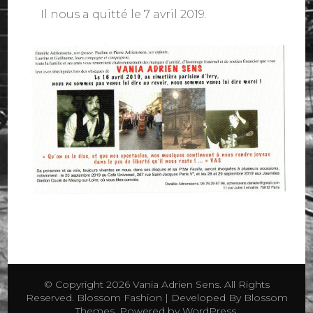
Il nous a quitté le 7 avril 2019.
© Copyright 2026
Vania Adrien Sens
. All Rights
Reserved.
Blossom Fashion | Developed By
Blossom
Themes
. Powered by
WordPress
.